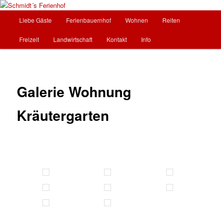
Zum
Urlaub auf dem Bauernhof in Ostheim/Rhön
Inhalt
Hauptmenü
Liebe Gäste
Ferienbauernhof
Wohnen
Reiten
wechseln
Schmidt´s Ferienhof
Freizeit
Landwirtschaft
Kontakt
Info
Galerie Wohnung
Kräutergarten