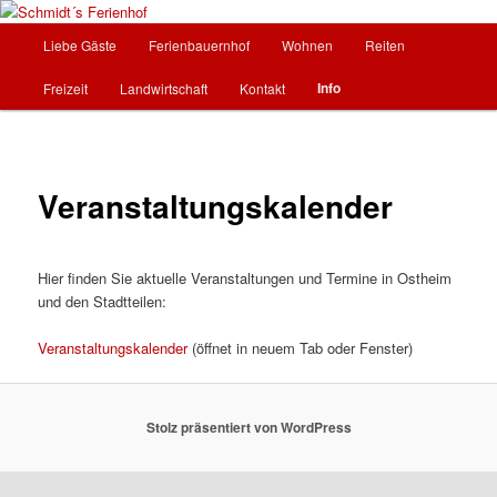
Zum
Urlaub auf dem Bauernhof in Ostheim/Rhön
Inhalt
Hauptmenü
Liebe Gäste
Ferienbauernhof
Wohnen
Reiten
wechseln
Schmidt´s Ferienhof
Info
Freizeit
Landwirtschaft
Kontakt
Veranstaltungskalender
Hier finden Sie aktuelle Veranstaltungen und Termine in Ostheim
und den Stadtteilen:
Veranstaltungskalender
(öffnet in neuem Tab oder Fenster)
Stolz präsentiert von WordPress