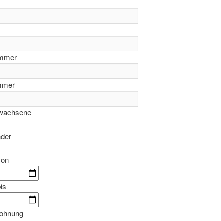
ummer
mmer
rwachsene
nder
von
is
ohnung